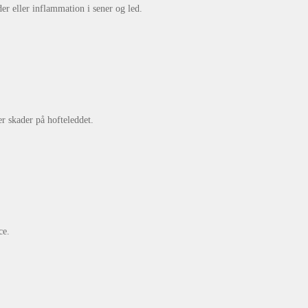
er eller inflammation i sener og led.
r skader på hofteleddet.
ce.