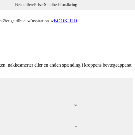
Behandlere
Priser
Sundhedsforsikring
BOOK TID
pi
Øvrige tilbud
Inspiration
nakken, nakkesmerter eller en anden spænding i kroppens bevægeapparat.