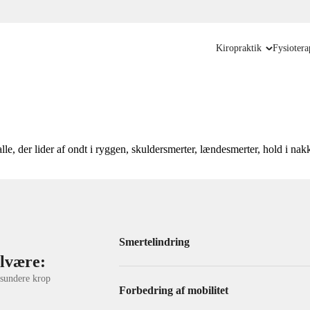
Kiropraktik
Fysiotera
alle, der lider af ondt i ryggen, skuldersmerter, lændesmerter, hold i 
Smertelindring
lvære:
 sundere krop
Forbedring af mobilitet