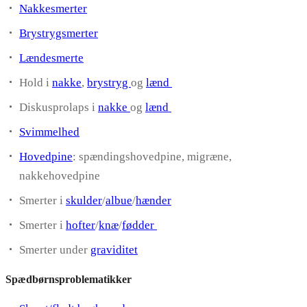
Nakkesmerter
Brystrygsmerter
Lændesmerte
Hold i
nakke
,
brystryg
og
lænd
Diskusprolaps i
nakke
og
lænd
Svimmelhed
Hovedpine
: spændingshovedpine, migræne,
nakkehovedpine
Smerter i
skulder
/
albue
/
hænder
Smerter i
hofter
/
knæ
/
fødder
Smerter under
graviditet
Spædbørnsproblematikker