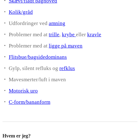
Skævt/fladt baghoved
Kolik/gråd
Udfordringer ved
amning
Problemer med at
trille
,
krybe
eller
kravle
Problemer med at
ligge på maven
Flitsbue/bagsidedominans
Gylp, silent refluks og
refklus
Mavesmerter/luft i maven
Motorisk uro
C-form/bananform
Hvem er jeg?