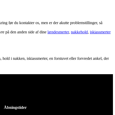
ng før du kontakter os, men er der akutte problemstillinger, så
ovre på den anden side af dine
lændesmerter
,
nakkehold
,
iskiassmerter
hold i nakken, iskiassmerter, en forstuvet eller forvredet ankel, der
Åbningstider