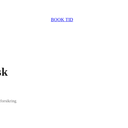
Behandlere
Priser
Sundhedsforsikring
BOOK TID
pi
Øvrige tilbud
Inspiration
sk
forsikring.