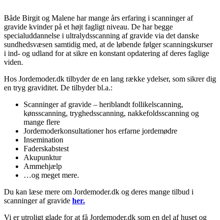
Både Birgit og Malene har mange års erfaring i scanninger af
gravide kvinder på et højt fagligt niveau. De har begge
specialuddannelse i ultralydsscanning af gravide via det danske
sundhedsvæsen samtidig med, at de løbende følger scanningskurser
i ind- og udland for at sikre en konstant opdatering af deres faglige
viden.
Hos Jordemoder.dk tilbyder de en lang række ydelser, som sikrer dig
en tryg graviditet. De tilbyder bl.a.:
Scanninger af gravide – heriblandt follikelscanning,
kønsscanning, tryghedsscanning, nakkefoldsscanning og
mange flere
Jordemoderkonsultationer hos erfarne jordemødre
Insemination
Faderskabstest
Akupunktur
Ammehjælp
…og meget mere.
Du kan læse mere om Jordemoder.dk og deres mange tilbud i
scanninger af gravide
her.
Vi er utroligt glade for at få Jordemoder.dk som en del af huset og