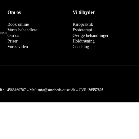
Om os
Vi tilbyder
Book online
Kiropraktik
Vores behandlere
Fysioterapi
U som
Om os
Øvrige behandlinger
Priser
Holdtræning
Vores viden
Coaching
lf.:
+4566160707
– Mail:
info@sundheds-huset.dk
– CVR:
36557605