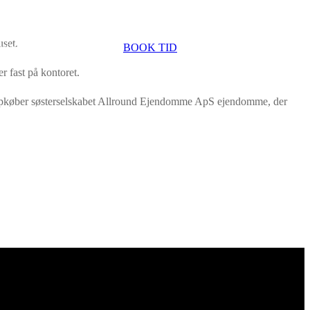
Behandlere
Priser
Sundhedsforsikring
set.
BOOK TID
pi
Øvrige tilbud
Inspiration
 fast på kontoret.
å opkøber søsterselskabet Allround Ejendomme ApS ejendomme, der