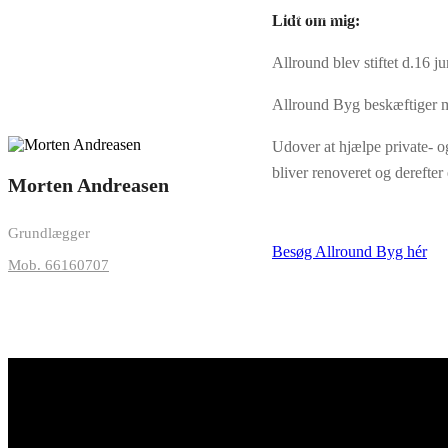
Kontakt os på: +4566160707
Lidt om mig:
Allround blev stiftet d.16
Allround Byg beskæftiger me
Udover at hjælpe private- 
bliver renoveret og derefter 
Morten Andreasen
Grundlægger
Besøg Allround Byg hér
Mob. 66160707