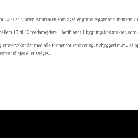
 juni 2003 af Morten Andreasen som også er grundlægger af Sundheds-Hu
Kiropraktik
Fysiotera
llem 15 til 20 medarbejdere – heriblandt 1 bygningskonstruktør, som er
og erhvervskunder med alle former for renovering, nybyggeri m.m., s
enten udlejes eller sælges.