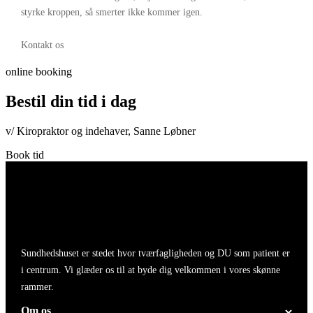
styrke kroppen, så smerter ikke kommer igen.
Kontakt os
online booking
Bestil din tid i dag
v/ Kiropraktor og indehaver, Sanne Løbner
Book tid
Sundhedshuset er stedet hvor tværfagligheden og DU som patient er
i centrum. Vi glæder os til at byde dig velkommen i vores skønne
rammer.
Om os