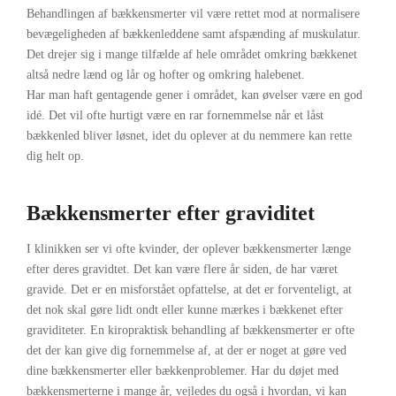
Behandlingen af bækkensmerter vil være rettet mod at normalisere
bevægeligheden af bækkenleddene samt afspænding af muskulatur.
Det drejer sig i mange tilfælde af hele området omkring bækkenet
altså nedre lænd og lår og hofter og omkring halebenet.
Har man haft gentagende gener i området, kan øvelser være en god
idé. Det vil ofte hurtigt være en rar fornemmelse når et låst
bækkenled bliver løsnet, idet du oplever at du nemmere kan rette
dig helt op.
Bækkensmerter efter graviditet
I klinikken ser vi ofte kvinder, der oplever bækkensmerter længe
efter deres gravidtet. Det kan være flere år siden, de har været
gravide. Det er en misforstået opfattelse, at det er forventeligt, at
det nok skal gøre lidt ondt eller kunne mærkes i bækkenet efter
graviditeter. En kiropraktisk behandling af bækkensmerter er ofte
det der kan give dig fornemmelse af, at der er noget at gøre ved
dine bækkensmerter eller bækkenproblemer. Har du døjet med
bækkensmerterne i mange år, vejledes du også i hvordan, vi kan