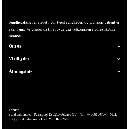
Sundhedshuset er stedet hvor tværfagligheden og DU som patient er
i centrum. Vi glæder os til at byde dig velkommen i vores skønne
rammer.
Om os
Vi tilbyder
Åbningstider
Forside
Sundheds-huset – Paarupvej 15 5210 Odense NV – Tlf.:
+4566160707
– Mail:
info@sundheds-huset.dk
– CVR:
36557605