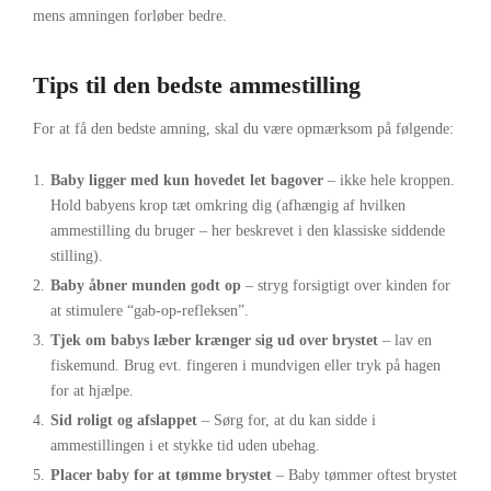
mens amningen forløber bedre.
Tips til den bedste ammestilling
For at få den bedste amning, skal du være opmærksom på følgende:
Baby ligger med kun hovedet let bagover
– ikke hele kroppen.
Hold babyens krop tæt omkring dig (afhængig af hvilken
ammestilling du bruger – her beskrevet i den klassiske siddende
stilling).
Baby åbner munden godt op
– stryg forsigtigt over kinden for
at stimulere “gab-op-refleksen”.
Tjek om babys læber krænger sig ud over brystet
– lav en
fiskemund. Brug evt. fingeren i mundvigen eller tryk på hagen
for at hjælpe.
Sid roligt og afslappet
– Sørg for, at du kan sidde i
ammestillingen i et stykke tid uden ubehag.
Placer baby for at tømme brystet
– Baby tømmer oftest brystet