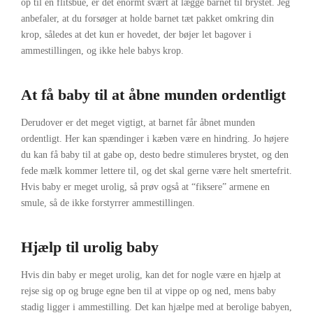
op til en flitsbue, er det enormt svært at lægge barnet til brystet. Jeg
anbefaler, at du forsøger at holde barnet tæt pakket omkring din
krop, således at det kun er hovedet, der bøjer let bagover i
ammestillingen, og ikke hele babys krop.
At få baby til at åbne munden ordentligt
Derudover er det meget vigtigt, at barnet får åbnet munden
ordentligt. Her kan spændinger i kæben være en hindring. Jo højere
du kan få baby til at gabe op, desto bedre stimuleres brystet, og den
fede mælk kommer lettere til, og det skal gerne være helt smertefrit.
Hvis baby er meget urolig, så prøv også at “fiksere” armene en
smule, så de ikke forstyrrer ammestillingen.
Hjælp til urolig baby
Hvis din baby er meget urolig, kan det for nogle være en hjælp at
rejse sig op og bruge egne ben til at vippe op og ned, mens baby
stadig ligger i ammestilling. Det kan hjælpe med at berolige babyen,