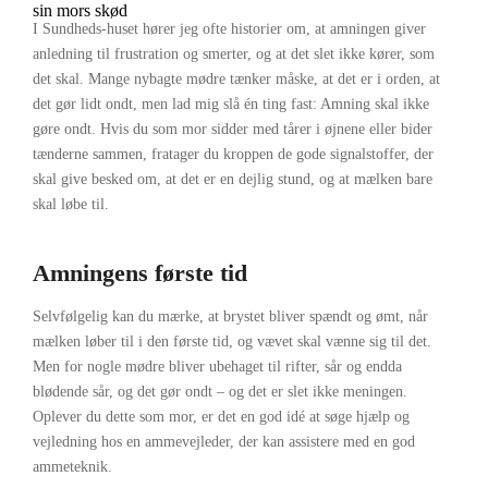
I Sundheds-huset hører jeg ofte historier om, at amningen giver
anledning til frustration og smerter, og at det slet ikke kører, som
det skal. Mange nybagte mødre tænker måske, at det er i orden, at
det gør lidt ondt, men lad mig slå én ting fast: Amning skal ikke
gøre ondt. Hvis du som mor sidder med tårer i øjnene eller bider
tænderne sammen, fratager du kroppen de gode signalstoffer, der
skal give besked om, at det er en dejlig stund, og at mælken bare
skal løbe til.
Amningens første tid
Selvfølgelig kan du mærke, at brystet bliver spændt og ømt, når
mælken løber til i den første tid, og vævet skal vænne sig til det.
Men for nogle mødre bliver ubehaget til rifter, sår og endda
blødende sår, og det gør ondt – og det er slet ikke meningen.
Oplever du dette som mor, er det en god idé at søge hjælp og
vejledning hos en ammevejleder, der kan assistere med en god
ammeteknik.