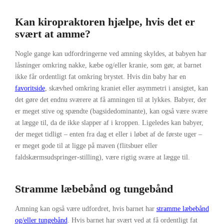
Kan kiropraktoren hjælpe, hvis det er
svært at amme?
Nogle gange kan udfordringerne ved amning skyldes, at babyen har
låsninger omkring nakke, kæbe og/eller kranie, som gør, at barnet
ikke får ordentligt fat omkring brystet. Hvis din baby har en
favoritside
, skævhed omkring kraniet eller asymmetri i ansigtet, kan
det gøre det endnu sværere at få amningen til at lykkes. Babyer, der
er meget stive og spændte (bagsidedominante), kan også være svære
at lægge til, da de ikke slapper af i kroppen. Ligeledes kan babyer,
der meget tidligt – enten fra dag et eller i løbet af de første uger –
er meget gode til at ligge på maven (flitsbuer eller
faldskærmsudspringer-stilling), være rigtig svære at lægge til.
Stramme læbebånd og tungebånd
Amning kan også være udfordret, hvis barnet har
stramme læbebånd
og/eller tungebånd
. Hvis barnet har svært ved at få ordentligt fat