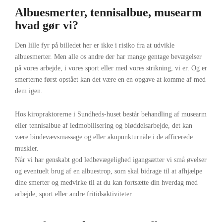
Albuesmerter, tennisalbue, musearm
hvad gør vi?
Den lille fyr på billedet her er ikke i risiko fra at udvikle
albuesmerter. Men alle os andre der har mange gentage bevægelser
på vores arbejde, i vores sport eller med vores strikning, vi er. Og er
smerterne først opstået kan det være en en opgave at komme af med
dem igen.
Hos kiropraktorerne i Sundheds-huset består behandling af musearm
eller tennisalbue af ledmobilisering og bløddelsarbejde, det kan
være bindevævsmassage og eller akupunkturnåle i de afficerede
muskler.
Når vi har genskabt god ledbevægelighed igangsætter vi små øvelser
og eventuelt brug af en albuestrop, som skal bidrage til at afhjælpe
dine smerter og medvirke til at du kan fortsætte din hverdag med
arbejde, sport eller andre fritidsaktiviteter.