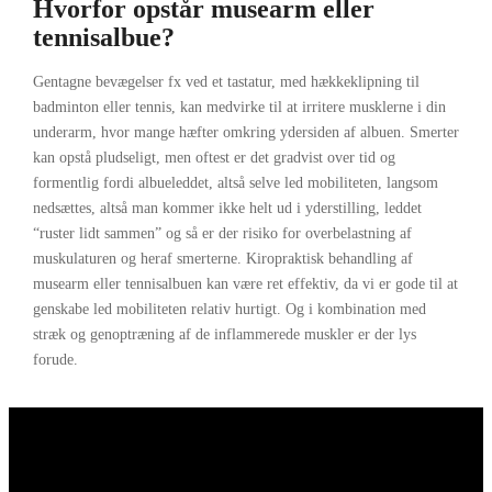
Hvorfor opstår musearm eller
tennisalbue?
Gentagne bevægelser fx ved et tastatur, med hækkeklipning til
badminton eller tennis, kan medvirke til at irritere musklerne i din
underarm, hvor mange hæfter omkring ydersiden af albuen. Smerter
kan opstå pludseligt, men oftest er det gradvist over tid og
formentlig fordi albueleddet, altså selve led mobiliteten, langsom
nedsættes, altså man kommer ikke helt ud i yderstilling, leddet
“ruster lidt sammen” og så er der risiko for overbelastning af
muskulaturen og heraf smerterne. Kiropraktisk behandling af
musearm eller tennisalbuen kan være ret effektiv, da vi er gode til at
genskabe led mobiliteten relativ hurtigt. Og i kombination med
stræk og genoptræning af de inflammerede muskler er der lys
forude.