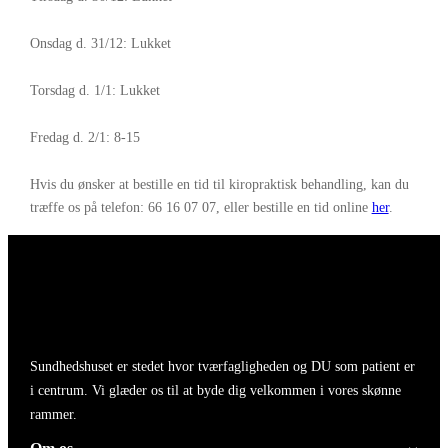
Onsdag d. 31/12: Lukket
Torsdag d. 1/1: Lukket
Fredag d. 2/1: 8-15
Hvis du ønsker at bestille en tid til kiropraktisk behandling, kan du
træffe os på telefon: 66 16 07 07, eller bestille en tid online
her
.
Sundhedshuset er stedet hvor tværfagligheden og DU som patient er
i centrum. Vi glæder os til at byde dig velkommen i vores skønne
rammer.